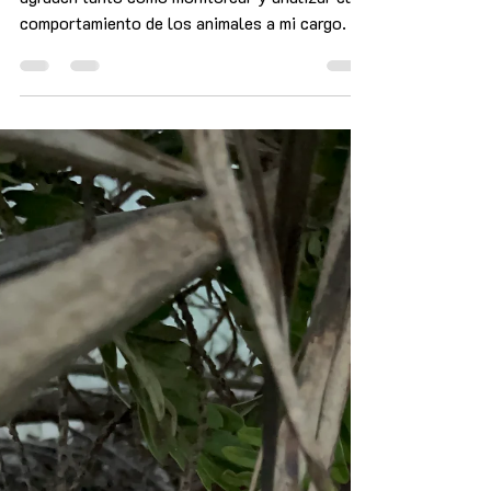
evaluación del bienestar animal
Hay pocas cosas en mi profesión que me
agraden tanto como monitorear y analizar el
comportamiento de los animales a mi cargo. En
términos de rehabilitación, esto es crucial. Me
permite entender cuán listos están en términos
conductuales. También es una herramienta
valiosísima para evaluar el bienestar de los
animales, aunque pocas veces se utiliza tanto
como debería. En esta entrada, te hablo de este
tema. Animales Salvajes en Cautividad: Todo
un Reto He hablado en artículos