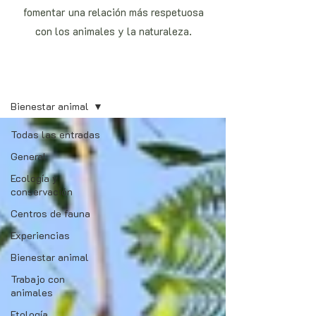
fomentar una relación más respetuosa
con los animales y la naturaleza.
Blog
Bienestar animal
Todas las entradas
General
Ecología y
conservación
Centros de fauna
Experiencias
Bienestar animal
Trabajo con
animales
Etología