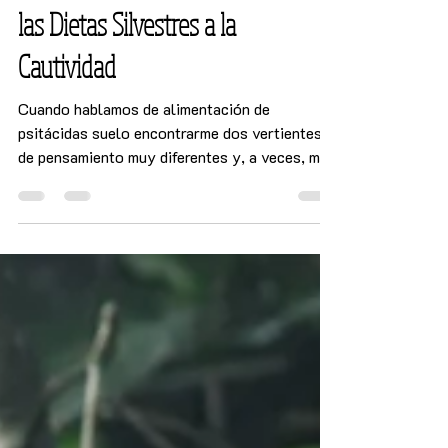
Alimentación para Psitácidas: de
las Dietas Silvestres a la
Cautividad
Cuando hablamos de alimentación de
psitácidas suelo encontrarme dos vertientes
de pensamiento muy diferentes y, a veces, muy
polarizadas entre sí. Unos, que piensan que lo
fundamental es cubrir los requerimientos
nutricionales, y con eso, ya estaríamos. Y los
otros, que tratan de “respetar” la dieta
ancestral de la especie en cuestión, ofreciendo
alimentos parecidos a los que comerían en
vida silvestre, en proporciones similares a las
que supuestamente los consumirían en vida