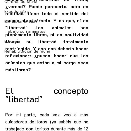
Centros de fauna
¿verdad? Puede parecerlo, pero en 
Experiencias
realidad, tiene todo el sentido del 
mundo planteárselo. Y es que, ni en 
Bienestar animal
"libertad" los animales son 
Trabajo con animales
plenamente libres, ni en cautividad 
Etología
tienen su libertad totalmente 
restringida. Y eso nos debería hacer 
Rehabilitación de fauna
reflexionar: ¿puedo hacer que los 
animales que están a mi cargo sean 
más libres?
El concepto 
"libertad"
Por mi parte, cada vez veo a más 
cuidadores de loros (ya sabéis que he 
trabajado con loritos durante más de 12 