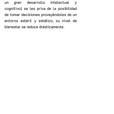
un gran desarrollo intelectual y 
cognitivo) se les priva de la posibilidad 
de tomar decisiones proveyéndoles de un 
entorno estéril y estático, su nivel de 
bienestar se reduce drásticamente.
Y como no queremos eso, trataremos de 
tomar medidas para que su entorno no lo 
sea. Pero el cómo hacerlo lo dejo para 
otro/s post/s, que este me está 
quedando muy largo y no quiero que nadie 
se me aburra. Así pues, como siempre, me 
despido animándoos a dejar vuestros 
comentarios abajo, a compartir mi 
trabajo para que estas reflexiones 
lleguen a más personas si consideráis 
que así debería ser, y a volver por aquí a 
leerme la semana que viene. ¡Un abrazo!