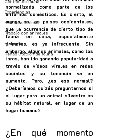
Centros de fauna
normalizada como parte de los 
Experiencias
entornos domésticos. Es cierto, al 
menos en los países occidentales, 
Bienestar animal
que la ocurrencia de cierto tipo de 
Trabajo con animales
fauna en casa, especialmente 
Etología
primates, es ya infrecuente. Sin 
embargo, algunos animales, como los 
Rehabilitación de fauna
loros, han ido ganando popularidad a 
través de vídeos virales en redes 
sociales y su tenencia va en 
aumento. Pero, ¿es eso normal? 
¿Deberíamos quizás preguntarnos si 
el lugar para un animal silvestre es 
su hábitat natural, en lugar de un 
hogar humano?
¿En qué momento 