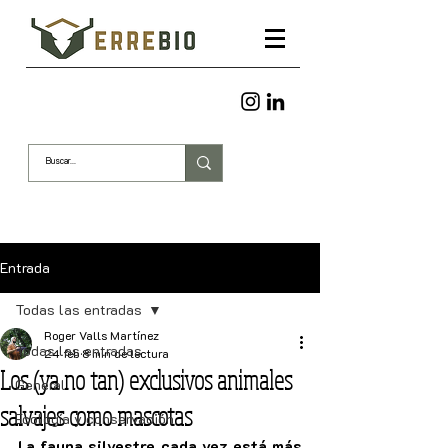
Entrada
Todas las entradas
Roger Valls Martínez
Todas las entradas
24 feb
8 min de lectura
Los (ya no tan) exclusivos animales
General
salvajes como mascotas
Ecología y conservación
La fauna silvestre cada vez está más 