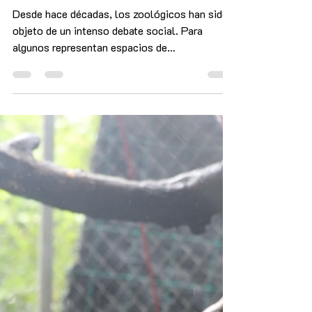
animal
Desde hace décadas, los zoológicos han sido
objeto de un intenso debate social. Para
algunos representan espacios de
conservación, educación e investigación; para
otros son instituciones obsoletas que
mantienen animales silvestres en condiciones
incompatibles con su naturaleza. Pero más allá
de la discusión moral, hay una cuestión que la
ciencia sí es capaz de abordar con datos y que,
bajo mi punto de vista, es la clave de todo este
debate: el bienestar animal. ¿Cuál es la ve